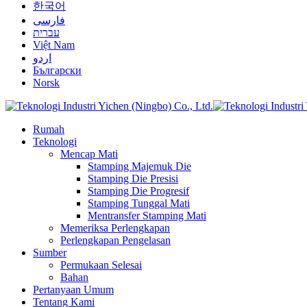
한국어
فارسی
עברית
Việt Nam
اردو
Български
Norsk
Rumah
Teknologi
Mencap Mati
Stamping Majemuk Die
Stamping Die Presisi
Stamping Die Progresif
Stamping Tunggal Mati
Mentransfer Stamping Mati
Memeriksa Perlengkapan
Perlengkapan Pengelasan
Sumber
Permukaan Selesai
Bahan
Pertanyaan Umum
Tentang Kami