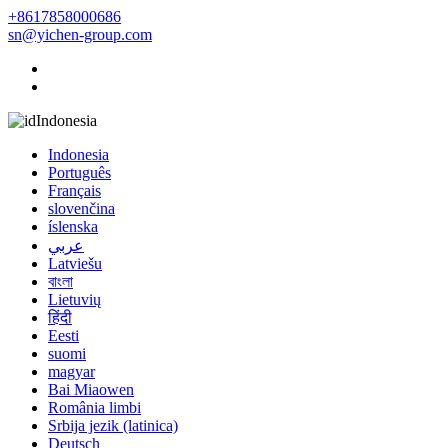
+8617858000686
sn@yichen-group.com
Indonesia
Indonesia
Português
Français
slovenčina
íslenska
عربي
Latviešu
বাংলা
Lietuvių
हिंदी
Eesti
suomi
magyar
Bai Miaowen
România limbi
Srbija jezik (latinica)
Deutsch