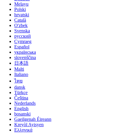
Melayu
Polski
hrvatski
Català
O'zbek
Svenska
русский
Cymraeg
Español
українська
slovenščina
日本語
Malti
Italiano
ไทย
dansk
Türkçe
Čeština
Nederlands
English
bosanski
Gaeilgenah Éireann
Kreyòl Ayisyen
Ελληνικά